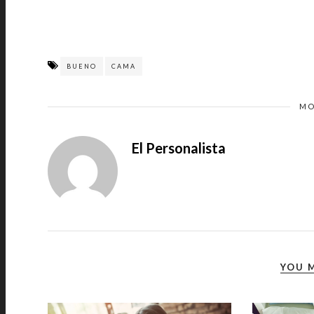
BUENO
CAMA
MO
El Personalista
YOU M