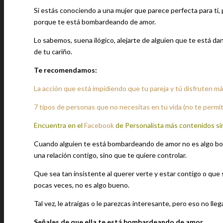
Si estás conociendo a una mujer que parece perfecta para ti, 
porque te está bombardeando de amor.
Lo sabemos, suena ilógico, alejarte de alguien que te está da
de tu cariño.
Te recomendamos:
La acción que está impidiendo que tu pareja y tú disfruten m
7 tipos de personas que no necesitas en tu vida (no te permi
Encuentra en el
Facebook
de Personalista más contenidos si
Cuando alguien te está bombardeando de amor no es algo bon
una relación contigo, sino que te quiere controlar.
Que sea tan insistente al querer verte y estar contigo o que
pocas veces, no es algo bueno.
Tal vez, le atraigas o le parezcas interesante, pero eso no lle
Señales de que ella te está bombardeando de amor