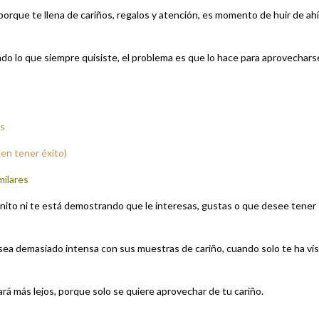
porque te llena de cariños, regalos y atención, es momento de huir de ahí
ndo lo que siempre quisiste, el problema es que lo hace para aprovechars
ás
ten tener éxito)
milares
ito ni te está demostrando que le interesas, gustas o que desee tener
 sea demasiado intensa con sus muestras de cariño, cuando solo te ha vi
gará más lejos, porque solo se quiere aprovechar de tu cariño.