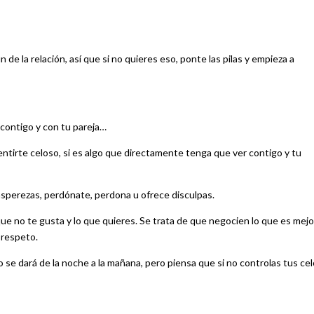
 de la relación, así que si no quieres eso, ponte las pilas y empieza a
 contigo y con tu pareja…
entirte celoso, si es algo que directamente tenga que ver contigo y tu
 asperezas, perdónate, perdona u ofrece disculpas.
que no te gusta y lo que quieres. Se trata de que negocien lo que es mejo
l respeto.
 se dará de la noche a la mañana, pero piensa que si no controlas tus ce