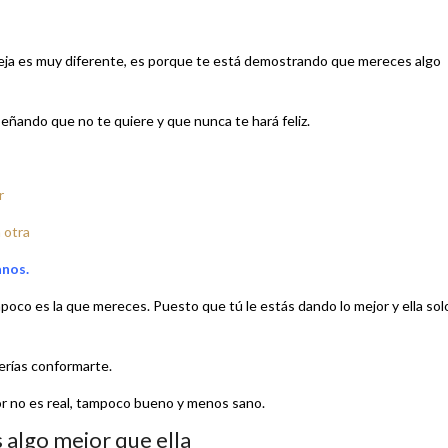
reja es muy diferente, es porque te está demostrando que mereces algo
eñando que no te quiere y que nunca te hará feliz.
r
 otra
anos.
mpoco es la que mereces. Puesto que tú le estás dando lo mejor y ella sol
erías conformarte.
or no es real, tampoco bueno y menos sano.
 algo mejor que ella