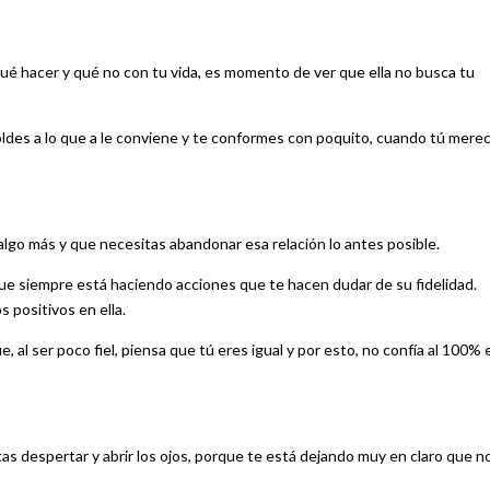
 qué hacer y qué no con tu vida, es momento de ver que ella no busca tu
moldes a lo que a le conviene y te conformes con poquito, cuando tú mere
go más y que necesitas abandonar esa relación lo antes posible.
ue siempre está haciendo acciones que te hacen dudar de su fidelidad.
 positivos en ella.
, al ser poco fiel, piensa que tú eres igual y por esto, no confía al 100% 
tas despertar y abrir los ojos, porque te está dejando muy en claro que n