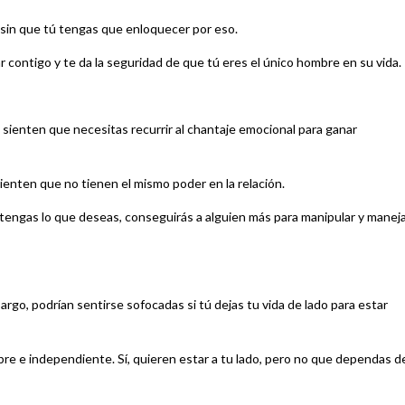
 sin que tú tengas que enloquecer por eso.
 contigo y te da la seguridad de que tú eres el único hombre en su vida.
 sienten que necesitas recurrir al chantaje emocional para ganar
 peor, es que terminan cediendo a cosas que no quieren y sienten que no tienen el mismo poder en la relación.
btengas lo que deseas, conseguirás a alguien más para manipular y maneja
rgo, podrían sentirse sofocadas si tú dejas tu vida de lado para estar
bre e independiente. Sí, quieren estar a tu lado, pero no que dependas d