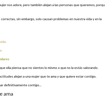
ujer nos adore, pero también alejan a las personas que queremos, porq
orrectas, sin embargo, solo causan problemas en nuestra vida y en la
 vida
go
milares
que ella piensa que no sientes lo mismo o que no la estás valorando.
titudes alejan a una mujer que te ama y que quiere estar contigo.
inar definitivamente contigo…
te ama