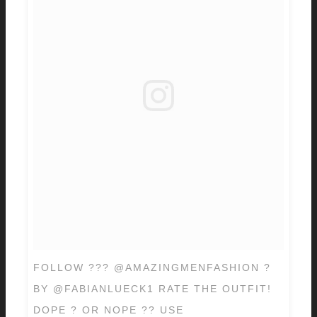
FOLLOW ??? @AMAZINGMENFASHION ?
BY @FABIANLUECK1 RATE THE OUTFIT!
DOPE ? OR NOPE ?? USE