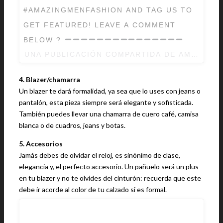
#AMAZINGMENFASHION AND TAG US TO
GET FEATURED! LEAVE A COMMENT
BELOW ?
UNA PUBLICACIÓN COMPARTIDA DE AMAZING 
4. Blazer/chamarra
Un blazer te dará formalidad, ya sea que lo uses con jeans o
pantalón, esta pieza siempre será elegante y sofisticada.
También puedes llevar una chamarra de cuero café, camisa
blanca o de cuadros, jeans y botas.
5. Accesorios
Jamás debes de olvidar el reloj, es sinónimo de clase,
elegancia y, el perfecto accesorio. Un pañuelo será un plus
en tu blazer y no te olvides del cinturón: recuerda que este
debe ir acorde al color de tu calzado si es formal.