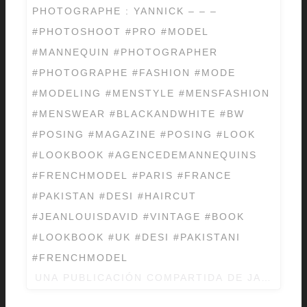
PHOTOGRAPHE : YANNICK – – –
#PHOTOSHOOT #PRO #MODEL
#MANNEQUIN #PHOTOGRAPHER
#PHOTOGRAPHE #FASHION #MODE
#MODELING #MENSTYLE #MENSFASHION
#MENSWEAR #BLACKANDWHITE #BW
#POSING #MAGAZINE #POSING #LOOK
#LOOKBOOK #AGENCEDEMANNEQUINS
#FRENCHMODEL #PARIS #FRANCE
#PAKISTAN #DESI #HAIRCUT
#JEANLOUISDAVID #VINTAGE #BOOK
#LOOKBOOK #UK #DESI #PAKISTANI
#FRENCHMODEL
UNA PUBLICACIÓN COMPARTIDA DE JAZIB FAY