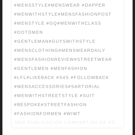
#MENSSTYLE#MENSWEAR #DAPPER
#MENWITHSTYLE#MENSFASHIONPOST
#MENSTYLE #GQ#MENWITHCLASS
#OOTDMEN
#GENTLEMAN#GUYSWITHSTYLE
#MENSCLOTHING#MENSWEARDAILY
#MENSFASHIONREVIEW#STREETWEAR
#GENTLEMEN #MENFASHION
#LFL#LIKEBACK #S4S #FOLLOWBACK
#MENSACCESSORIES#SARTORIAL
#MENWITHSTREETSTYLE #SUIT
#BESPOKE#STREETFASHION
#FASHIONFORMEN #WIWT
UNA PUBLICACIÓN COMPARTIDA DE REFLEX S