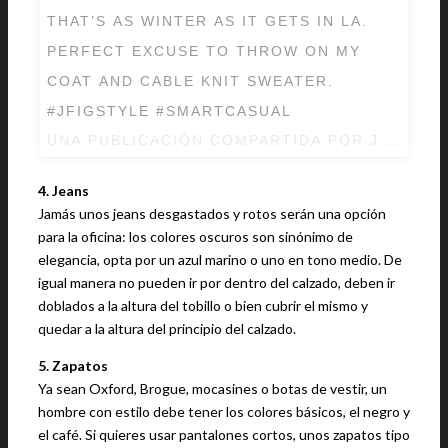
THAT’S AS WINTER AS IT GETS IN LA.
PERFECT EXCUSE TO THROW ON MY
COAT AND CABLE KNIT SWEATER.
#JFIGSTYLE #SMARTCASUAL
UNA PUBLICACIÓN COMPARTIDA POR
J FIG ||
4. Jeans
Jamás unos jeans desgastados y rotos serán una opción
para la oficina: los colores oscuros son sinónimo de
elegancia, opta por un azul marino o uno en tono medio. De
igual manera no pueden ir por dentro del calzado, deben ir
doblados a la altura del tobillo o bien cubrir el mismo y
quedar a la altura del principio del calzado.
5. Zapatos
Ya sean Oxford, Brogue, mocasines o botas de vestir, un
hombre con estilo debe tener los colores básicos, el negro y
el café. Si quieres usar pantalones cortos, unos zapatos tipo