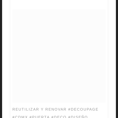
REUTILIZAR Y RENOVAR #DECOUPAGE
#CDMX #PUERTA #DECO #DISEÑO