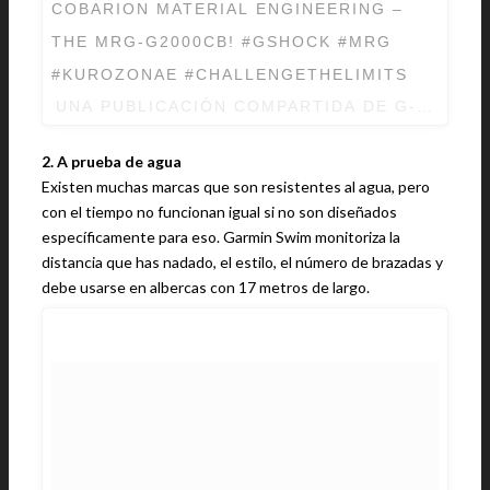
COBARION MATERIAL ENGINEERING –
THE MRG-G2000CB! #GSHOCK #MRG
#KUROZONAE #CHALLENGETHELIMITS
UNA PUBLICACIÓN COMPARTIDA DE
G-SHOCK
2. A prueba de agua
Existen muchas marcas que son resistentes al agua, pero
con el tiempo no funcionan igual si no son diseñados
específicamente para eso. Garmin Swim monitoriza la
distancia que has nadado, el estilo, el número de brazadas y
debe usarse en albercas con 17 metros de largo.