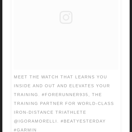
MEET THE WATCH THAT LEARNS YOU
INSIDE AND OUT AND ELEVATES YOUR
TRAINING. #FORERUNNER935, THE
TRAINING PARTNER FOR WORLD-CLASS
IRON-DISTANCE TRIATHLETE
@IGORAMORELLI. #BEATYESTERDAY
#GARMIN