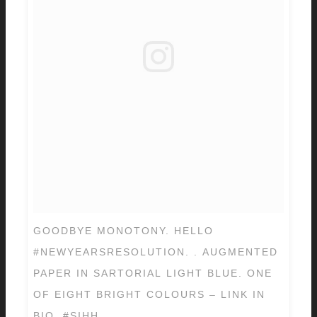
GOODBYE MONOTONY. HELLO
#NEWYEARSRESOLUTION. . AUGMENTED
PAPER IN SARTORIAL LIGHT BLUE. ONE
OF EIGHT BRIGHT COLOURS – LINK IN
BIO. #SIHH