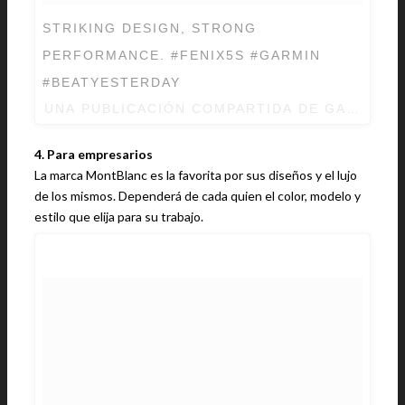
STRIKING DESIGN, STRONG
PERFORMANCE. #FENIX5S #GARMIN
#BEATYESTERDAY
UNA PUBLICACIÓN COMPARTIDA DE
GARMIN
(
4. Para empresarios
La marca MontBlanc es la favorita por sus diseños y el lujo
de los mismos. Dependerá de cada quien el color, modelo y
estilo que elija para su trabajo.