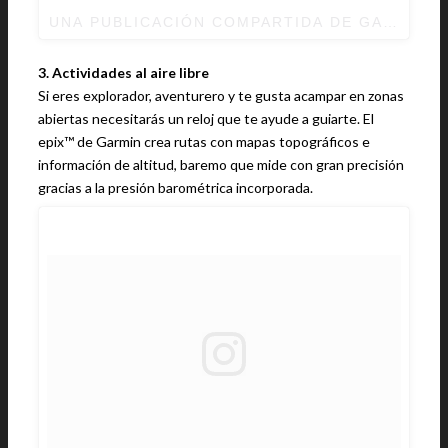
UNA PUBLICACIÓN COMPARTIDA DE
GARMIN
(
3. Actividades al aire libre
Si eres explorador, aventurero y te gusta acampar en zonas
abiertas necesitarás un reloj que te ayude a guiarte. El
epix™ de Garmin crea rutas con mapas topográficos e
información de altitud, baremo que mide con gran precisión
gracias a la presión barométrica incorporada.