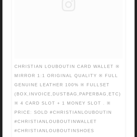
CHRISTIAN LOUBOUTIN CARD WALLET ※
MIRROR 1:1 ORIGINAL QUALITY ※ FULL
GENUINE LEATHER 100% ※ FULLSET
(BOX,INVOICE,DUSTBAG,PAPERBAG,ETC)
※ 4 CARD SLOT + 1 MONEY SLOT . ※
PRICE: SOLD #CHRISTIANLOUBOUTIN
#CHRISTIANLOUBOUTINWALLET
#CHRISTIANLOUBOUTINSHOES