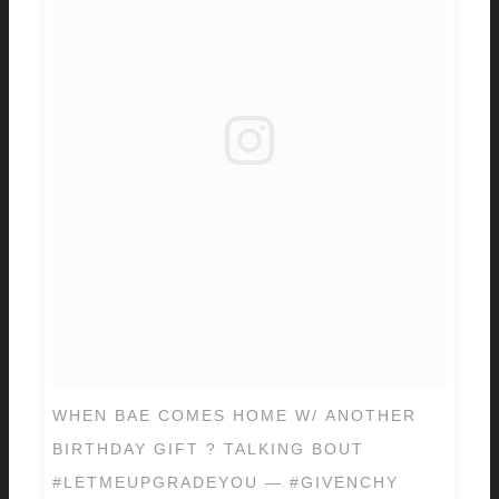
WHEN BAE COMES HOME W/ ANOTHER
BIRTHDAY GIFT ? TALKING BOUT
#LETMEUPGRADEYOU — #GIVENCHY