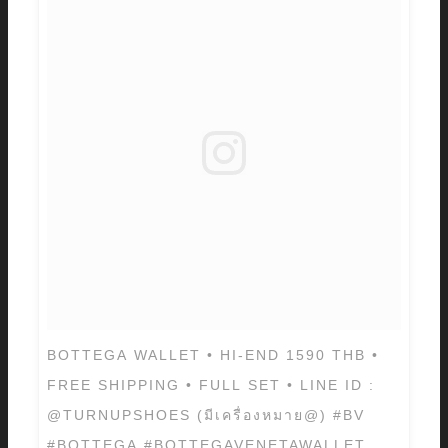
BOTTEGA WALLET • HI-END 1590 THB •
FREE SHIPPING • FULL SET • LINE ID :
@TURNUPSHOES (มีเครื่องหมาย@) #BV
#BOTTEGA #BOTTEGAVENETAWALLET