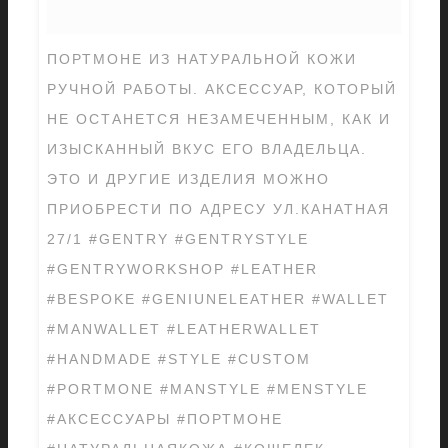
ПОРТМОНЕ ИЗ НАТУРАЛЬНОЙ КОЖИ
РУЧНОЙ РАБОТЫ. АКСЕССУАР, КОТОРЫЙ
НЕ ОСТАНЕТСЯ НЕЗАМЕЧЕННЫМ, КАК И
ИЗЫСКАННЫЙ ВКУС ЕГО ВЛАДЕЛЬЦА.
ЭТО И ДРУГИЕ ИЗДЕЛИЯ МОЖНО
ПРИОБРЕСТИ ПО АДРЕСУ УЛ.КАНАТНАЯ
27/1 #GENTRY #GENTRYSTYLE
#GENTRYWORKSHOP #LEATHER
#BESPOKE #GENIUNELEATHER #WALLET
#MANWALLET #LEATHERWALLET
#HANDMADE #STYLE #CUSTOM
#PORTMONE #MANSTYLE #MENSTYLE
#АКСЕССУАРЫ #ПОРТМОНЕ