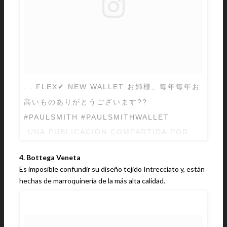
. . FLEX✔︎ NEW WALLET お姉様、毎年毎年お
高いものありがとうございます??
#PAULSMITH #PAULSMITHWALLET
UNA PUBLICACIÓN COMPARTIDA POR 大城 拓海
4. Bottega Veneta
Es imposible confundir su diseño tejido Intrecciato y, están
hechas de marroquinería de la más alta calidad.