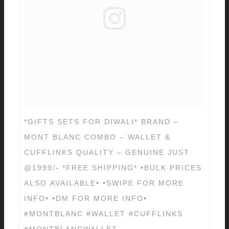
*GIFTS SETS FOR DIWALI* BRAND –
MONT BLANC COMBO – WALLET &
CUFFLINKS QUALITY – GENUINE JUST
@1999/- *FREE SHIPPING* •BULK PRICES
ALSO AVAILABLE• •SWIPE FOR MORE
INFO• •DM FOR MORE INFO•
#MONTBLANC #WALLET #CUFFLINKS
#MONTBLANCWALLET