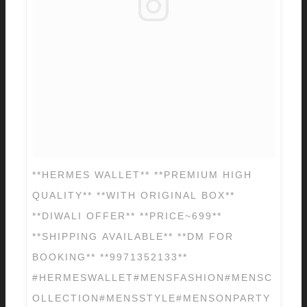
**HERMES WALLET** **PREMIUM HIGH
QUALITY** **WITH ORIGINAL BOX**
**DIWALI OFFER** **PRICE~699**
**SHIPPING AVAILABLE** **DM FOR
BOOKING** **9971352133**
#HERMESWALLET#MENSFASHION#MENSC
OLLECTION#MENSSTYLE#MENSONPARTY