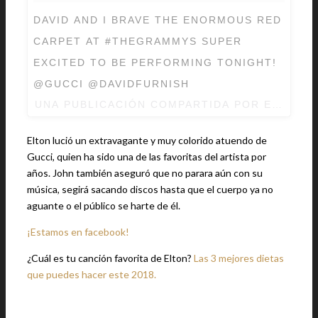
DAVID AND I BRAVE THE ENORMOUS RED
CARPET AT #THEGRAMMYS SUPER
EXCITED TO BE PERFORMING TONIGHT!
@GUCCI @DAVIDFURNISH
UNA PUBLICACIÓN COMPARTIDA POR
ELTON J
Elton lució un extravagante y muy colorido atuendo de
Gucci, quien ha sido una de las favoritas del artista por
años. John también aseguró que no parara aún con su
música, segirá sacando discos hasta que el cuerpo ya no
aguante o el público se harte de él.
¡Estamos en facebook!
¿Cuál es tu canción favorita de Elton?
Las 3 mejores dietas
que puedes hacer este 2018.