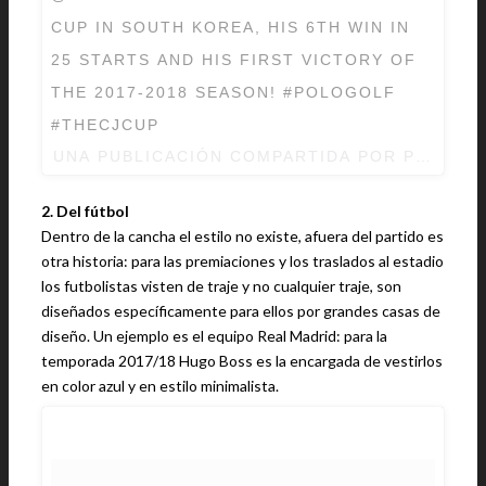
CUP IN SOUTH KOREA, HIS 6TH WIN IN
25 STARTS AND HIS FIRST VICTORY OF
THE 2017-2018 SEASON! #POLOGOLF
#THECJCUP
UNA PUBLICACIÓN COMPARTIDA POR POLO R
2. Del fútbol
Dentro de la cancha el estilo no existe, afuera del partido es
otra historia: para las premiaciones y los traslados al estadio
los futbolistas visten de traje y no cualquier traje, son
diseñados específicamente para ellos por grandes casas de
diseño. Un ejemplo es el equipo Real Madrid: para la
temporada 2017/18 Hugo Boss es la encargada de vestirlos
en color azul y en estilo minimalista.