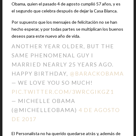
Obama, quien el pasado 4 de agosto cumplió 57 años, y es
el segundo que celebra después de dejar la Casa Blanca.
Por supuesto que los mensajes de felicitación no se han
hecho esperar, y por todas partes se multiplican los buenos
deseos para este nuevo año de vida.
ANOTHER YEAR OLDER, BUT THE
SAME PHENOMENAL GUY I
MARRIED NEARLY 25 YEARS AGO.
HAPPY BIRTHDAY,
@BARACKOBAMA
— WE LOVE YOU SO MUCH!
PIC.TWITTER.COM/3WRCGIKGZ1
— MICHELLE OBAMA
(@MICHELLEOBAMA)
4 DE AGOSTO
DE 2017
El Personalista no ha querido quedarse atrás y, además de