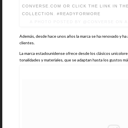
CONVERSE.COM OR CLICK THE LINK IN TH
COLLECTION. #READYFORMORE
A PHOTO POSTED BY @CONVERSE ON
A
Además, desde hace unos años la marca se ha renovado y ha a
clientes.
La marca estadounidense ofrece desde los clásicos unicolore
tonalidades y materiales, que se adaptan hasta los gustos má