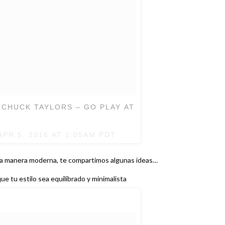
 CHUCK TAYLORS – GO PLAY AT
APR 5, 2016 AT 1:05AM PDT
 una manera moderna, te compartimos algunas ideas…
e tu estilo sea equilibrado y minimalista