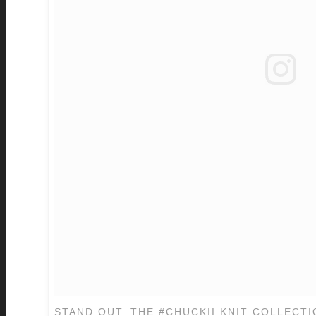
STAND OUT. THE #CHUCKII KNIT COLLECTI