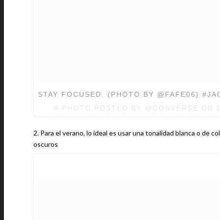
STAY FOCUSED. (PHOTO BY @FAFE06) #J
A PHOTO POSTED BY @CONVERSE ON
2. Para el verano, lo ideal es usar una tonalidad blanca o de co
oscuros