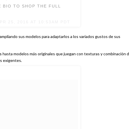
E BIO TO SHOP THE FULL
PR 25, 2016 AT 10:53AM PDT
mpliando sus modelos para adaptarlos a los variados gustos de sus
s hasta modelos más originales que juegan con texturas y combinación 
s exigentes.