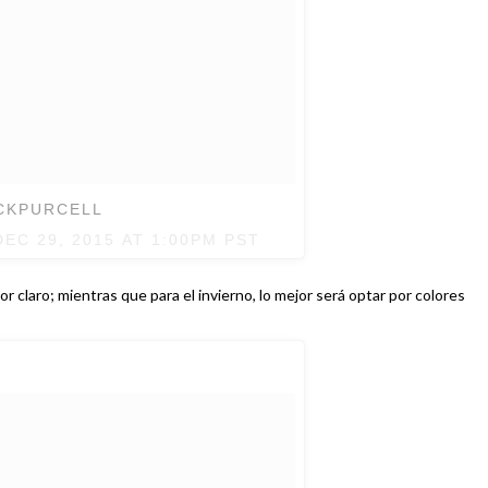
ACKPURCELL
DEC 29, 2015 AT 1:00PM PST
lor claro; mientras que para el invierno, lo mejor será optar por colores