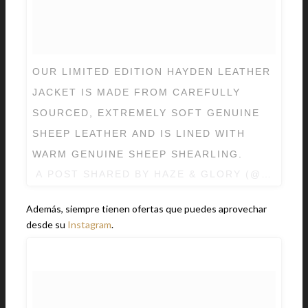
OUR LIMITED EDITION HAYDEN LEATHER
JACKET IS MADE FROM CAREFULLY
SOURCED, EXTREMELY SOFT GENUINE
SHEEP LEATHER AND IS LINED WITH
WARM GENUINE SHEEP SHEARLING.
A POST SHARED BY
HAZE & GLORY
(@HAZEAN
Además, siempre tienen ofertas que puedes aprovechar
desde su
Instagram
.