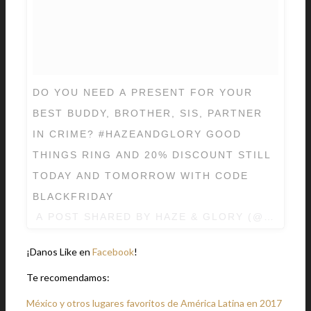
DO YOU NEED A PRESENT FOR YOUR
BEST BUDDY, BROTHER, SIS, PARTNER
IN CRIME? #HAZEANDGLORY GOOD
THINGS RING AND 20% DISCOUNT STILL
TODAY AND TOMORROW WITH CODE
BLACKFRIDAY
A POST SHARED BY
HAZE & GLORY
(@HAZEAN
¡Danos Like en
Facebook
!
Te recomendamos:
México y otros lugares favoritos de América Latina en 2017