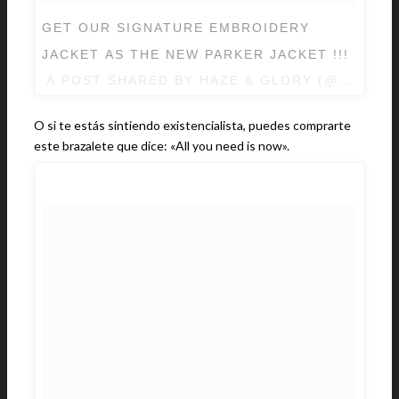
GET OUR SIGNATURE EMBROIDERY
JACKET AS THE NEW PARKER JACKET !!!
A POST SHARED BY
HAZE & GLORY
(@HAZEAN
O si te estás sintiendo existencialista, puedes comprarte
este brazalete que dice: «All you need is now».