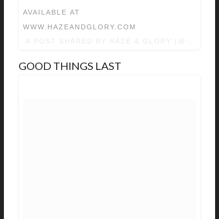
AVAILABLE AT
WWW.HAZEANDGLORY.COM
A POST SHARED BY
HAZE & GLORY
(@HAZEAN
GOOD THINGS LAST