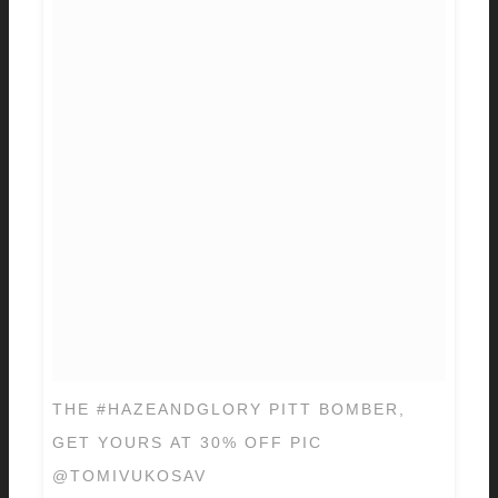
THE #HAZEANDGLORY PITT BOMBER,
GET YOURS AT 30% OFF PIC
@TOMIVUKOSAV