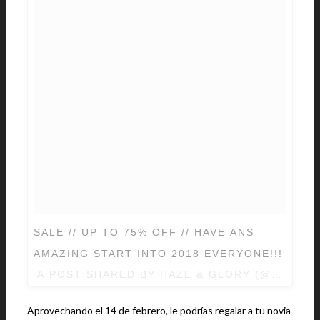
SALE // UP TO 75% OFF // HAVE ANS
AMAZING START INTO 2018 EVERYONE!!!
A POST SHARED BY
HAZE & GLORY
(@HAZEAN
Aprovechando el 14 de febrero, le podrías regalar a tu novia