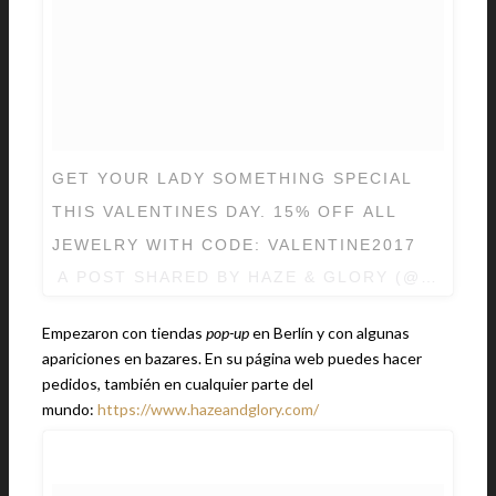
GET YOUR LADY SOMETHING SPECIAL
THIS VALENTINES DAY. 15% OFF ALL
JEWELRY WITH CODE: VALENTINE2017
A POST SHARED BY
HAZE & GLORY
(@HAZEAN
Empezaron con tiendas
pop-up
en Berlín y con algunas
apariciones en bazares. En su página web puedes hacer
pedidos, también en cualquier parte del
mundo:
https://www.hazeandglory.com/