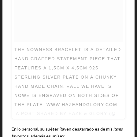
THE NOWNESS BRACELET IS A DETAILED
HAND CRAFTED STATEMENT PIECE THAT
FEATURES A 1,5CM X 4,5CM 925
STERLING SILVER PLATE ON A CHUNKY
HAND MADE CHAIN. «ALL WE HAVE IS
NOW» IS ENGRAVED ON BOTH SIDES OF
THE PLATE. WWW.HAZEANDGLORY.COM
A POST SHARED BY
HAZE & GLORY
(@HAZEAN
En lo personal, su suéter Raven desgarrado es de mis
items
favoritos, además es unisex: