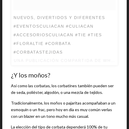
NUEVOS, DIVERTIDOS Y DIFERENTES
#EVENTOSCULIACAN #CULIACAN
#ACCESORIOSCULIACAN #TIE #TIES
#FLORALTIE #CORBATA
#CORBATASTEJIDAS
UNA PUBLICACIÓN COMPARTIDA DE WHITE H
¿Y los moños?
Así como las corbatas, los corbatines también pueden ser
de seda, poliéster, algodón, o una mezcla de tejidos.
Tradicionalmente, los moños o pajaritas acompañaban a un
esmoquin o un frac, pero hoy en día es muy común verlas
con un blazer en un tono mucho más casual.
La elección del tipo de corbata dependerá 100% de tu