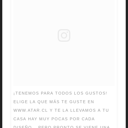
¡TENEMOS PARA TODOS LOS GUSTOS!
ELIGE LA QUE MÁS TE GUSTE EN
WWW.ATAR.CL Y TE LA LLEVAMOS A TU
CASA HAY MUY POCAS POR CADA
DISEÑO… PERO PRONTO SE VIENE UNA