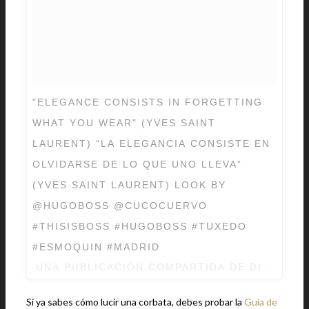
"ELEGANCE CONSISTS IN FORGETTING
WHAT YOU WEAR" (YVES SAINT
LAURENT) “LA ELEGANCIA CONSISTE EN
OLVIDARSE DE LO QUE UNO LLEVA”
(YVES SAINT LAURENT) LOOK BY
@HUGOBOSS @CUCOCUERVO
#THISISBOSS #HUGOBOSS #TUXEDO
#ESMOQUIN #MADRID
UNA PUBLICACIÓN COMPARTIDA DE DIEGO M
Si ya sabes cómo lucir una corbata, debes probar la
Guía de