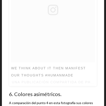
WE THINK ABOUT IT THEN MANIFEST
OUR THOUGHTS #HUMANMADE
UNA PUBLICACIÓN COMPARTIDA DE
PHARRELL
6. Colores asimétricos.
A comparación del punto 4 en esta fotografía sus colores