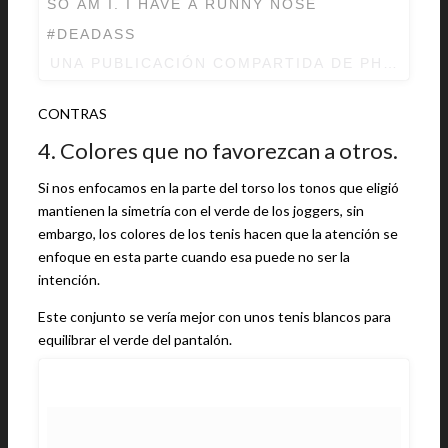
SO AM I. I HAVE A RUNNY NOSE
#DEADASS
UNA PUBLICACIÓN COMPARTIDA DE
PHARRELL
CONTRAS
4. Colores que no favorezcan a otros.
Si nos enfocamos en la parte del torso los tonos que eligió
mantienen la simetría con el verde de los joggers, sin
embargo, los colores de los tenis hacen que la atención se
enfoque en esta parte cuando esa puede no ser la
intención.
Este conjunto se vería mejor con unos tenis blancos para
equilibrar el verde del pantalón.