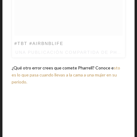
#TBT #AIRBNBLIFE
UNA PUBLICACIÓN COMPARTIDA DE
PHARRELL
¿Qué otro error crees que comete Pharrell? Conoce e
sto
es lo que pasa cuando llevas a la cama a una mujer en su
periodo.