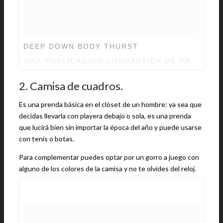
DEEP DOWN BODY THURST
UNA PUBLICACIÓN COMPARTIDA DE
PHARRELL
2. Camisa de cuadros.
Es una prenda básica en el clóset de un hombre: ya sea que
decidas llevarla con playera debajo o sola, es una prenda
que lucirá bien sin importar la época del año y puede usarse
con tenis o botas.
Para complementar puedes optar por un gorro a juego con
alguno de los colores de la camisa y no te olvides del reloj.