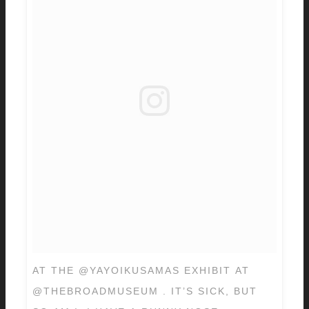
AT THE @YAYOIKUSAMAS EXHIBIT AT
@THEBROADMUSEUM . IT’S SICK, BUT