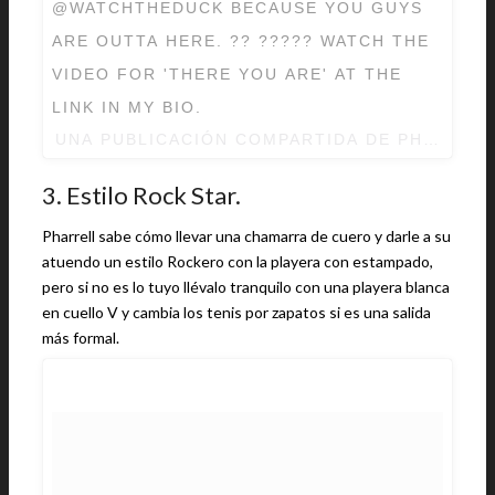
@WATCHTHEDUCK BECAUSE YOU GUYS
ARE OUTTA HERE. ?? ????? WATCH THE
VIDEO FOR 'THERE YOU ARE' AT THE
LINK IN MY BIO.
UNA PUBLICACIÓN COMPARTIDA DE
PHARRELL
3. Estilo Rock Star.
Pharrell sabe cómo llevar una chamarra de cuero y darle a su
atuendo un estilo Rockero con la playera con estampado,
pero si no es lo tuyo llévalo tranquilo con una playera blanca
en cuello V y cambia los tenis por zapatos si es una salida
más formal.