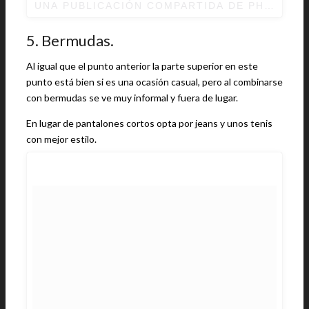
UNA PUBLICACIÓN COMPARTIDA DE
PHARRELL
5. Bermudas.
Al igual que el punto anterior la parte superior en este
punto está bien si es una ocasión casual, pero al combinarse
con bermudas se ve muy informal y fuera de lugar.
En lugar de pantalones cortos opta por jeans y unos tenis
con mejor estilo.