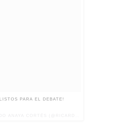
¡LISTOS PARA EL DEBATE!
DO ANAYA CORTÉS
(@RICARDOANAYACORTES) EL
22