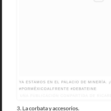
YA ESTAMOS EN EL PALACIO DE MINERÍA. 
#PORMÉXICOALFRENTE #DEBATEINE
UNA PUBLICACIÓN COMPARTIDA DE
RICAR
3. La corbata y accesorios.