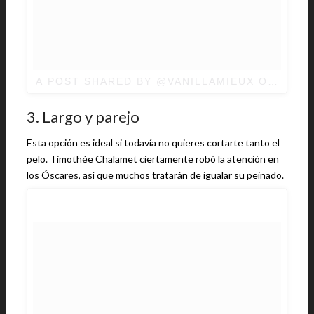
A POST SHARED BY @VANILLAMIEUX
ON
MAR 5
3. Largo y parejo
Esta opción es ideal si todavía no quieres cortarte tanto el
pelo. Timothée Chalamet ciertamente robó la atención en
los Óscares, así que muchos tratarán de igualar su peinado.