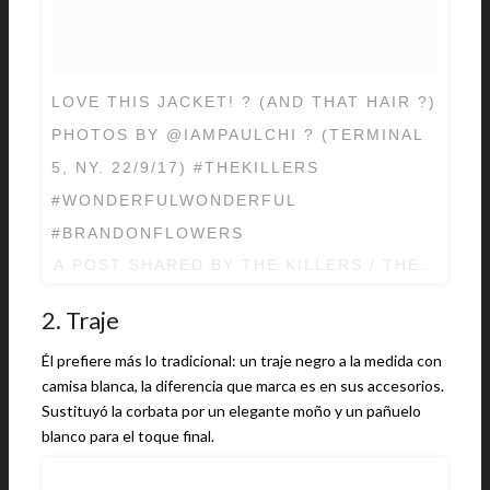
LOVE THIS JACKET! ? (AND THAT HAIR ?)
PHOTOS BY @IAMPAULCHI ? (TERMINAL
5, NY. 22/9/17) #THEKILLERS
#WONDERFULWONDERFUL
#BRANDONFLOWERS
A POST SHARED BY THE KILLERS / THE VICT
2. Traje
Él prefiere más lo tradicional: un traje negro a la medida con
camisa blanca, la diferencia que marca es en sus accesorios.
Sustituyó la corbata por un elegante moño y un pañuelo
blanco para el toque final.