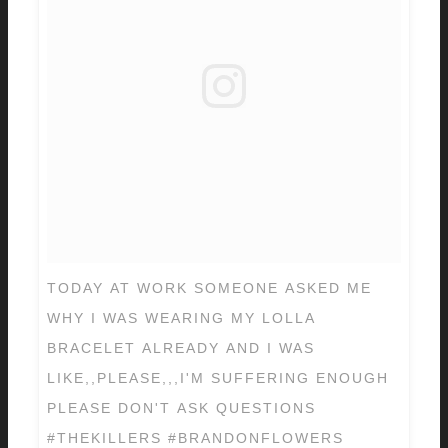
TODAY AT WORK SOMEONE ASKED ME
WHY I WAS WEARING MY LOLLA
BRACELET ALREADY AND I WAS
LIKE,,PLEASE,,,I'M SUFFERING ENOUGH
PLEASE DON'T ASK QUESTIONS
#THEKILLERS #BRANDONFLOWERS