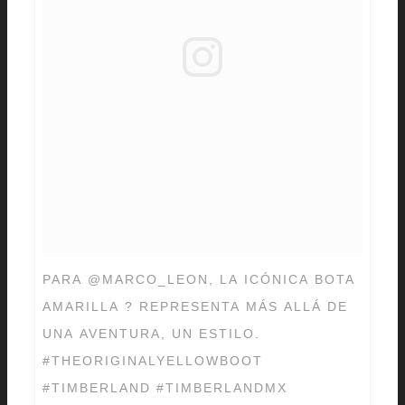
PARA @MARCO_LEON, LA ICÓNICA BOTA
AMARILLA ? REPRESENTA MÁS ALLÁ DE
UNA AVENTURA, UN ESTILO.
#THEORIGINALYELLOWBOOT
#TIMBERLAND #TIMBERLANDMX