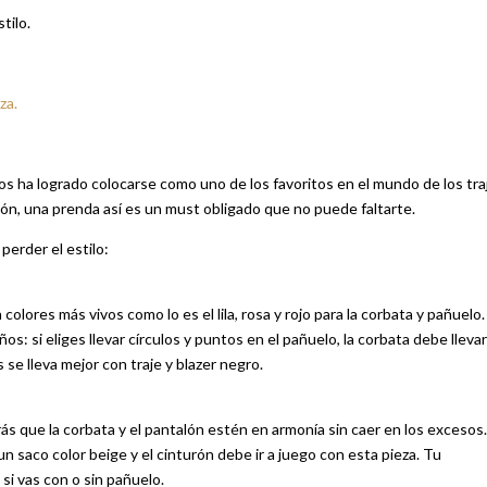
tilo.
za.
 años ha logrado colocarse como uno de los favoritos en el mundo de los tra
odón, una prenda así es un must obligado que no puede faltarte.
 perder el estilo:
olores más vivos como lo es el lila, rosa y rojo para la corbata y pañuelo.
s: si eliges llevar círculos y puntos en el pañuelo, la corbata debe llevar
 se lleva mejor con traje y blazer negro.
ás que la corbata y el pantalón estén en armonía sin caer en los excesos.
un saco color beige y el cinturón debe ir a juego con esta pieza. Tu
 si vas con o sin pañuelo.