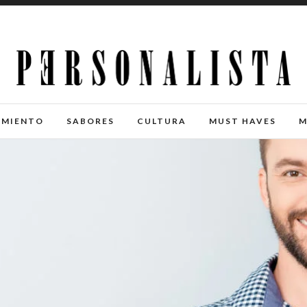
IMIENTO
SABORES
CULTURA
MUST HAVES
M