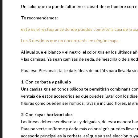
Un color que no puede faltar en el clóset de un hombre con es
Te recomendamos:
este es el restaurante donde puedes comerte la caja de la piz
Los 3 destinos que no encontrarás en ningún mapa.
Al igual que el blanco y el negro, el color gris en los últimos
y las camisas. Ya sean camisas de seda, de mezclilla o de alg
Para eso Personalista te da 5 ideas de outfits para llevarla sin
1. Con corbata y pañuelo
Una camisa gris en tonos pálidos te permitirán combinarla con c
ventaja de estos accesorios es que puedes jugar con los diseño
figuras como pueden ser rombos, rayas e incluso flores. El gris
2. Con rayas horizontales
Las líneas deben ser discretas y delgadas, de esta manera har
Para no verte uniforme y darle más color al gris puedes llevar 
accesorio principal es la corbata, así que ya será elección tuya