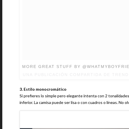
MORE GREAT STUFF BY @WHATMYBOYFRI
UNA PUBLICACIÓN COMPARTIDA DE TREND
3. Estilo monocromático
Si prefieres lo simple pero elegante intenta con 2 tonalidades d
inferior. La camisa puede ser lisa o con cuadros o líneas. No o