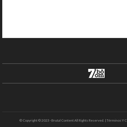
© Copyright © 2023 · Brutal Content All Rights Reserved. | Términos Y C