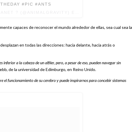
HEDAY #PIC #ANTS
LANET ? (@ANIMALGRAVITY) EL
22 DE ENE DE 2017 A
ente capaces de reconocer el mundo alrededor de ellas, sea cual sea la
splazan en todas las direcciones: hacia delante, hacia atrás o
nferior a la cabeza de un alfiler, pero, a pesar de eso, pueden navegar sin
Webb, de la universidad de Edimburgo, en Reino Unido.
el funcionamiento de su cerebro y puede inspirarnos para concebir sistemas