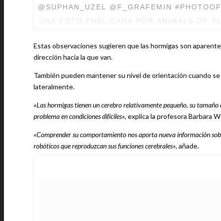
@SUPHAN_UZEL @F_GRAFEMIN #PHOTOOFT
UNA FOTO PUBLICADA POR ANIMALS OF P
Estas observaciones sugieren que las hormigas son aparentem
dirección hacia la que van.
También pueden mantener su nivel de orientación cuando se de
lateralmente.
«Las hormigas tienen un cerebro relativamente pequeño, su tamaño es i
problema en condiciones difíciles»
, explica la profesora Barbara 
«Comprender su comportamiento nos aporta nueva información sobre 
robóticos que reproduzcan sus funciones cerebrales»
, añade.