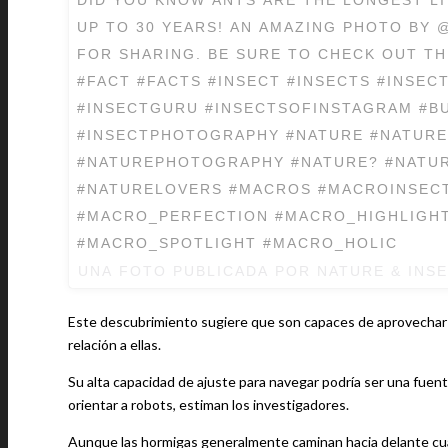
DID YOU KNOW ANTS ARE THE LONGEST LI
UP TO 30 YEARS! AN AMAZING PHOTO BY @PEARL
FOR SHARING. BE SURE TO CHECK OUT TH
#FACT #FACTS #INSECT #INSECTS #INSE
#INSECTGURU #INSECTSOFINSTAGRAM #BUG #
#INSECTPHOTOGRAPHY #NATURE #NATURE
#NATUREPHOTOGRAPHY #NATURE? #NATU
#NATURELOVERS #MACROS #MACROINSEC
#MACRO_PERFECTION #MACRO_HIGHLIGH
#MACRO_SPOTLIGHT #MACRO_HOLIC
UNA FOTO PUBLICADA POR NATURE & INS
Este descubrimiento sugiere que son capaces de aprovechar l
relación a ellas.
Su alta capacidad de ajuste para navegar podría ser una fue
orientar a robots, estiman los investigadores.
Aunque las hormigas generalmente caminan hacia delante c