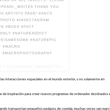
VING OF ALL INSECTS? LIVING
_WHITE9 THANK YOU
IS ARTISTS PAGE! #ANTS
CTPHOTO #INSECTAGRAM
BUGS #FACT
ONLY #NATUREADDICT
REISAWESOME #NATUREPIC
T #MACRO
T #MACROPHOTOGRAPHY
ECT ENTHUSIAST (@INSECTGURU) EL
22 DE ENE DE 2
as interacciones espaciales en el mundo exterior, y no solamente en
nte de inspiración para crear nuevos programas de ordenador destinados 
uando transportan pequeños pedazos de comida, muchas veces van mar