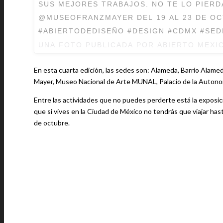
SUS MEJORES TRABAJOS. NO TE LO PIERD
@MUSEOFRANZMAYER DEL 19 AL 23 DE OC
#ABIERTODEDISEÑO #DESIGN #CDMX #SE
UNA FOTO PUBLICADA POR ABIERTO MEXI
En esta cuarta edición, las sedes son: Alameda, Barrio Alame
Mayer, Museo Nacional de Arte MUNAL, Palacio de la Autonomí
Entre las actividades que no puedes perderte está la exposición
que si vives en la Ciudad de México no tendrás que viajar hast
de octubre.