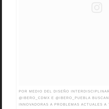
POR MEDIO DEL DISEÑO INTERDISCIPLINA
@IBERO_CDMX E @IBERO_PUEBLA BUSCAN
INNOVADORAS A PROBLEMAS ACTUALES A T