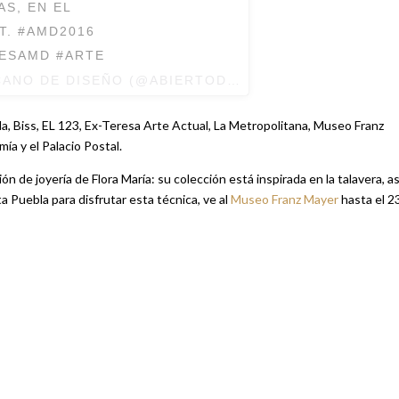
AS, EN EL
T. #AMD2016
DESAMD #ARTE
CANO DE DISEÑO (@ABIERTODEDISENO) EL
17 DE OC
da, Biss, EL 123, Ex-Teresa Arte Actual, La Metropolitana, Museo Franz
a y el Palacio Postal.
 de joyería de Flora María: su colección está inspirada en la talavera, as
a Puebla para disfrutar esta técnica, ve al
Museo Franz Mayer
hasta el 2