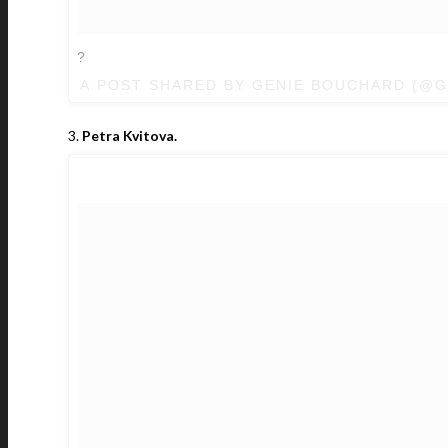
?
A POST SHARED BY
GENIE BOUCHARD
(@G
3.
Petra Kvitova.