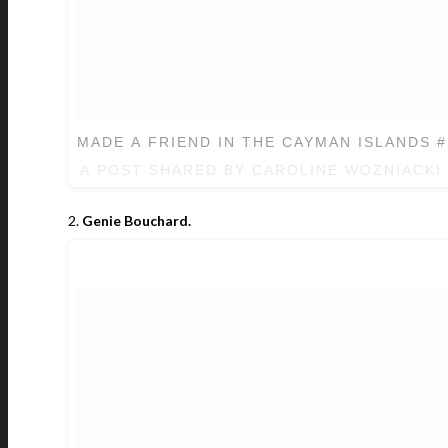
MADE A FRIEND IN THE CAYMAN ISLANDS 
A POST SHARED BY
CAROLINE WOZNIACKI
2.
Genie Bouchard.