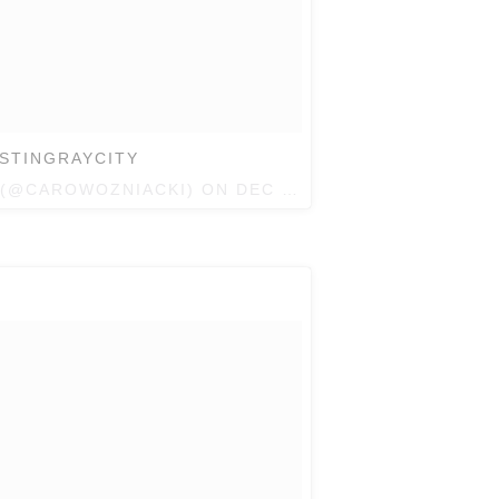
#STINGRAYCITY
(@CAROWOZNIACKI) ON
DEC 20, 2017 AT 7:21AM P