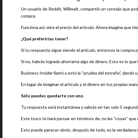
Un usuario de Reddit, Willwalt, compartió un consejo que pod
compra.
Funciona así: mira el precio del artículo. Ahora imagina que tie
¿Qué preferirías tener?
Si tu respuesta sigue siendo el artículo, entonces la compra 
Si no, habrás logrado ahorrarte algo de dinero. Esto es lo que
Business Insider llamó a esto la “prueba del extraño”, dando u
En lugar de imaginar el artículo y el dinero en tus propias ma
Sólo puedes quedarte con uno.
Tu respuesta será instantánea y sabrás en tan solo 5 segund
Este truco te hará pensar en términos de, no las “cosas” que 
Esto puede parecer obvio; después de todo, es la verdadera 