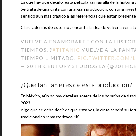
Es que hay que decirlo, esta película va más allá de la histo
Se trata de una cinta con una gran producción, con una inves
sentido aún más trágico a las referencias que están presentes
Claro, además de esto, nos encanta la idea de volver a ver a
VUELVE A ENAMORARTE CON LA HISTOR
TIEMPOS. ?
#TITANIC
VUELVE A LA PANTA
TIEMPO LIMITADO.
PIC.TWITTER.COM/
— 20TH CENTURY STUDIOS LA (@20TH
¿Qué tan fan eres de esta producción?
En México, aún no hay detalles acerca de los horarios de funci
2023.
Algo que se debe decir es que esta vez, la cinta tendrá su fo
tradicionales remasterizada 4K.