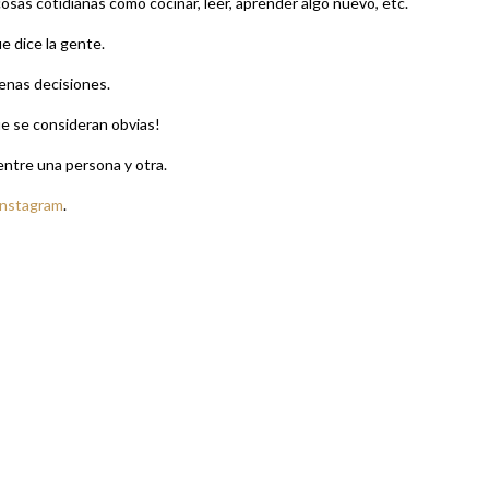
cosas cotidianas como cocinar, leer, aprender algo nuevo, etc.
e dice la gente.
uenas decisiones.
ue se consideran obvias!
 entre una persona y otra.
Instagram
.