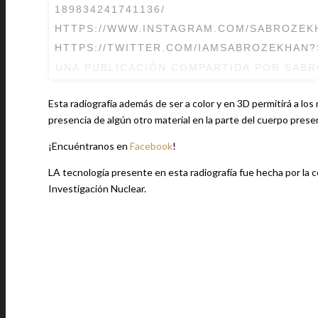
189834241741136/
HTTPS://WWW.INSTAGRAM.COM/SABROZEK
HTTPS://TWITTER.COM/IAMSABROZEKHAN?
UNA PUBLICACIÓN COMPARTIDA POR
SABR
Esta radiografía además de ser a color y en 3D permitirá a los m
presencia de algún otro material en la parte del cuerpo presen
¡Encuéntranos en
Facebook
!
LA tecnología presente en esta radiografía fue hecha por la
Investigación Nuclear.