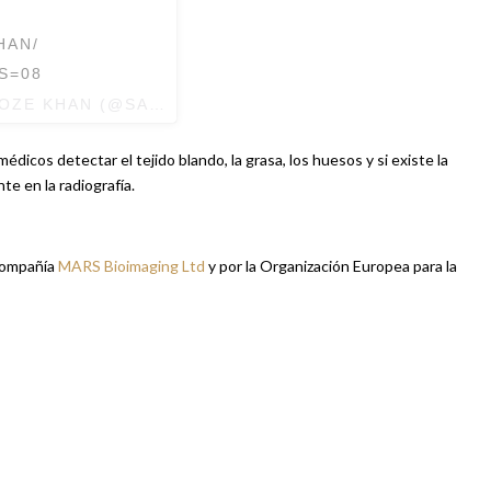
HAN/
S=08
OZE KHAN
(@SABROZEKHAN) EL
16 DE JUL DE 2018 
édicos detectar el tejido blando, la grasa, los huesos y si existe la
te en la radiografía.
 compañía
MARS Bioimaging Ltd
y por la Organización Europea para la