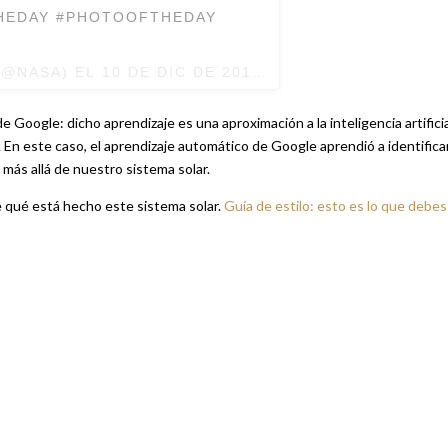
THEDAY #PHOTOOFTHEDAY
@NASA) EL
10 DE DIC DE 2017 A LA(S) 4:03 PST
 Google: dicho aprendizaje es una aproximación a la inteligencia artificia
 En este caso, el aprendizaje automático de Google aprendió a identifica
más allá de nuestro sistema solar.
 qué está hecho este sistema solar.
Guía de estilo: esto es lo que debes