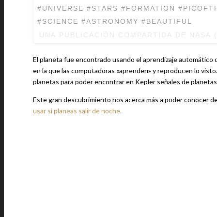
#UNIVERSE #STARS #FORMATION #PICOF
#SCIENCE #ASTRONOMY #BEAUTIFUL
UNA PUBLICACIÓN COMPARTIDA DE
NASA
(
El planeta fue encontrado usando el aprendizaje automático de
en la que las computadoras «aprenden» y reproducen lo visto.
planetas para poder encontrar en Kepler señales de planetas 
Este gran descubrimiento nos acerca más a poder conocer de
usar si planeas salir de noche.