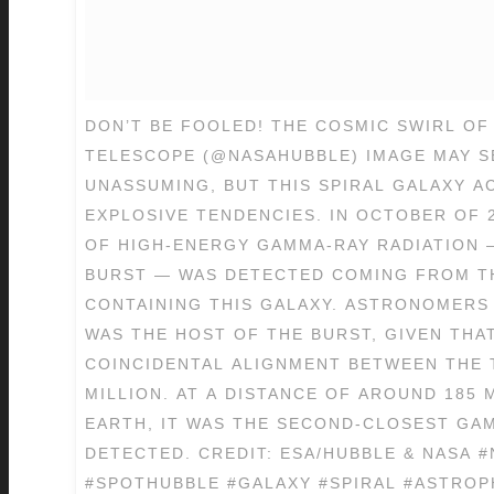
DON’T BE FOOLED! THE COSMIC SWIRL OF
TELESCOPE (@NASAHUBBLE) IMAGE MAY S
UNASSUMING, BUT THIS SPIRAL GALAXY A
EXPLOSIVE TENDENCIES. IN OCTOBER OF 
OF HIGH-ENERGY GAMMA-RAY RADIATION 
BURST — WAS DETECTED COMING FROM T
CONTAINING THIS GALAXY. ASTRONOMERS 
WAS THE HOST OF THE BURST, GIVEN THA
COINCIDENTAL ALIGNMENT BETWEEN THE T
MILLION. AT A DISTANCE OF AROUND 185 
EARTH, IT WAS THE SECOND-CLOSEST GA
DETECTED. CREDIT: ESA/HUBBLE & NASA 
#SPOTHUBBLE #GALAXY #SPIRAL #ASTRO