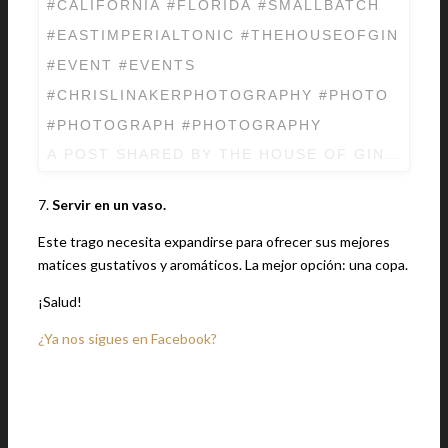
#CALIFORNIA #FLORIDA #SMALLBATCH
#EASTIMPERIALTONIC #THEHOUSEOFGIN
#EVENT #EVENTS
#CHRISLINAKERPHOTOGRAPHY #PHOTO
#PHOTOGRAPH #PHOTOGRAPHY
A POST SHARED BY THE HOUSE OF GIN FEST
7.
Servir en un vaso.
Este trago necesita expandirse para ofrecer sus mejores
matices gustativos y aromáticos. La mejor opción: una copa.
¡Salud!
¿Ya nos sigues en Facebook?