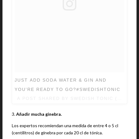
JUST ADD SODA WATER & GIN AND
YOU'RE READY TO GO?#SWEDISHTONIC
A POST SHARED BY SWEDISH TONIC (@SWED
3.
Añadir mucha ginebra.
Los expertos recomiendan una medida de entre 4 o 5 cl
(centilitros) de ginebra por cada 20 cl de tónica.