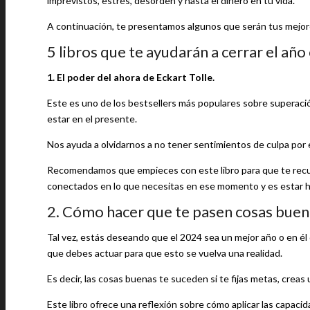
imprevistos, estrés, desorden y hasta el dinero en tu vida.
A continuación, te presentamos algunos que serán tus mejore
5 libros que te ayudarán a cerrar el añ
1. El poder del ahora de Eckart Tolle.
Este es uno de los bestsellers más populares sobre superación
estar en el presente.
Nos ayuda a olvidarnos a no tener sentimientos de culpa por e
Recomendamos que empieces con este libro para que te recu
conectados en lo que necesitas en ese momento y es estar ho
2. Cómo hacer que te pasen cosas buen
Tal vez, estás deseando que el 2024 sea un mejor año o en él
que debes actuar para que esto se vuelva una realidad.
Es decir, las cosas buenas te suceden si te fijas metas, creas 
Este libro ofrece una reflexión sobre cómo aplicar las capaci