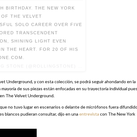
H BIRTHDAY. THE NEW YORK
 OF THE VELVET
SFUL SOLO CAREER OVER FIVE
LORED TRANSCENDENT
N, SHINING LIGHT EVEN
N THE HEART. FOR 20 OF HIS
ONE.COM.
NG STONE (@ROLLINGSTONE) EL
2 DE MAR DE 2017 
lvet Underground, y con esta colección, se podrá seguir ahondando en la
a mayoría de sus piezas están enfocadas en su trayectoria individual pue
 en The Velvet Underground.
que no tuvo lugar en escenarios o delante de micrófonos fuera difundido
es blancos pudieran consultar, dijo en una
entrevista
con The New York