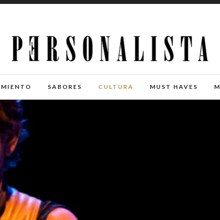
IMIENTO
SABORES
CULTURA
MUST HAVES
M