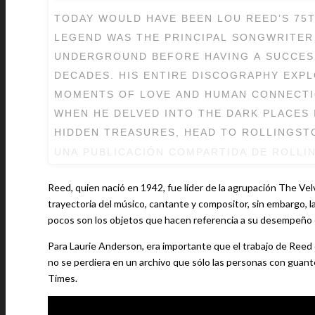
TODAY WOULD HAVE BEEN LOU REED’S 75T
LEGEND WAS THE PRINCIPAL SONGWRITER
UNDERGROUND BEFORE HAVING A SUCCES
DECADES. HIS ENTIRE DISCOGRAPHY EXP
MOMENTS OF LOVE AND HUMAN CONNECTIO
WHEN HE DELVED INTO THE DARK PLACES I
HIDDEN TREASURES, HEAD TO ROLLINGST
UNA PUBLICACIÓN COMPARTIDA DE ROLLI
Reed, quien nació en 1942, fue líder de la agrupación The Ve
trayectoria del músico, cantante y compositor, sin embargo, l
pocos son los objetos que hacen referencia a su desempeño
Para Laurie Anderson, era importante que el trabajo de Reed 
no se perdiera en un archivo que sólo las personas con guant
Times.