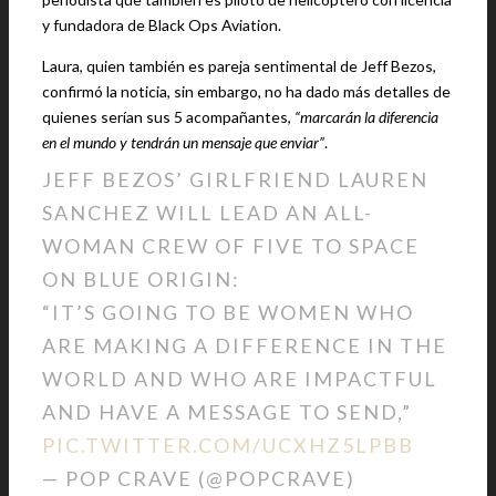
y fundadora de Black Ops Aviation.
Laura, quien también es pareja sentimental de Jeff Bezos,
confirmó la noticia, sin embargo, no ha dado más detalles de
quienes serían sus 5 acompañantes,
“marcarán la diferencia
en el mundo y tendrán un mensaje que enviar”
.
JEFF BEZOS’ GIRLFRIEND LAUREN
SANCHEZ WILL LEAD AN ALL-
WOMAN CREW OF FIVE TO SPACE
ON BLUE ORIGIN:
“IT’S GOING TO BE WOMEN WHO
ARE MAKING A DIFFERENCE IN THE
WORLD AND WHO ARE IMPACTFUL
AND HAVE A MESSAGE TO SEND,”
PIC.TWITTER.COM/UCXHZ5LPBB
— POP CRAVE (@POPCRAVE)