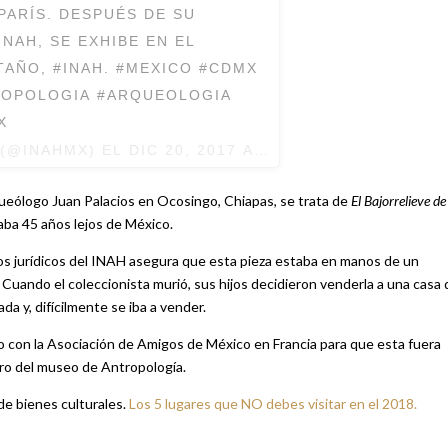
PARÍS. DESPUÉS DE SU
NAH, SE EXHIBE EN EL
AÑO, #INAH. #MEXICO #CDMX
ROPOLOGIA #ARQUEOLOGIA
X
(@INAHMX) EL
DIC 20, 2017 AT 11:45 PST
queólogo Juan Palacios en Ocosingo, Chiapas, se trata de
El Bajorrelieve de
aba 45 años lejos de México.
os jurídicos del INAH asegura que esta pieza estaba en manos de un
. Cuando el coleccionista murió, sus hijos decidieron venderla a una casa 
subastas, sin embargo, la casa se percató que la pieza era robada y, difícilmente se iba a vender.
con la Asociación de Amigos de México en Francia para que esta fuera
tro del museo de Antropología.
 de bienes culturales.
Los 5 lugares que NO debes visitar en el 2018.