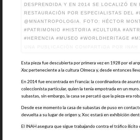
DESPRENDIDA Y EN 2014 SE LOCALIZÓ EN 
RESTAURACIÓN POR ESPECIALISTAS DEL #I
@MNANTROPOLOGIA. FOTO: HÉCTOR MONT
#PATRIMONIO #HISTORIA #CULTURA #ANT
#HERENCIA #MUSEO #WORLDHERITAGE #M
UNA PUBLICACIÓN COMPARTIDA POR
INAH
Esta pieza fue descubierta por primera vez en 1928 por el ar
Xoc
perteneciente a la cultura Olmeca y, desde entonces llev
En 2014 fue encontrada en Francia: la coordinadora de asunt
coleccionista particular, quien la tenía empotrada en un muro
Desde ese momento la casa de subastas de puso en contacto 
devuelta a su lugar de origen y, Xoc estará en exhibición den
El INAH asegura que sigue trabajando contra el tráfico ilícito