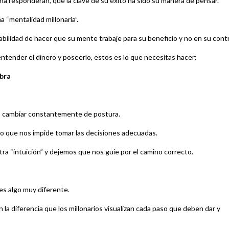
na responderán, que la clave de su éxito ha sido su manera de pensar.
a “mentalidad millonaria”.
habilidad de hacer que su mente trabaje para su beneficio y no en su contr
 entender el dinero y poseerlo, estos es lo que necesitas hacer:
obra
s cambiar constantemente de postura.
o que nos impide tomar las decisiones adecuadas.
ra “intuición” y dejemos que nos guíe por el camino correcto.
es algo muy diferente.
a diferencia que los millonarios visualizan cada paso que deben dar y