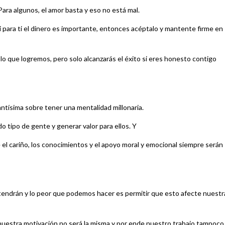
 Para algunos, el amor basta y eso no está mal.
 para ti el dinero es importante, entonces acéptalo y mantente firme en
o que logremos, pero solo alcanzarás el éxito si eres honesto contigo
ntísima sobre tener una mentalidad millonaria.
o tipo de gente y generar valor para ellos. Y
l cariño, los conocimientos y el apoyo moral y emocional siempre serán
s tendrán y lo peor que podemos hacer es permitir que esto afecte nuestr
nuestra motivación no será la misma y por ende nuestro trabajo tampoco