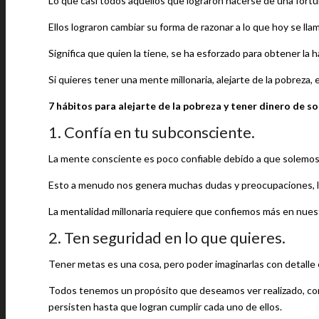
Lo que casi todos aquellos que lograron hacerse de una fortu
Ellos lograron cambiar su forma de razonar a lo que hoy se llam
Significa que quien la tiene, se ha esforzado para obtener la 
Si quieres tener una mente millonaria, alejarte de la pobreza,
7 hábitos para alejarte de la pobreza y tener dinero de s
1. Confía en tu subconsciente.
La mente consciente es poco confiable debido a que solemo
Esto a menudo nos genera muchas dudas y preocupaciones, l
La mentalidad millonaria requiere que confiemos más en nuest
2. Ten seguridad en lo que quieres.
Tener metas es una cosa, pero poder imaginarlas con detalle 
Todos tenemos un propósito que deseamos ver realizado, con l
persisten hasta que logran cumplir cada uno de ellos.