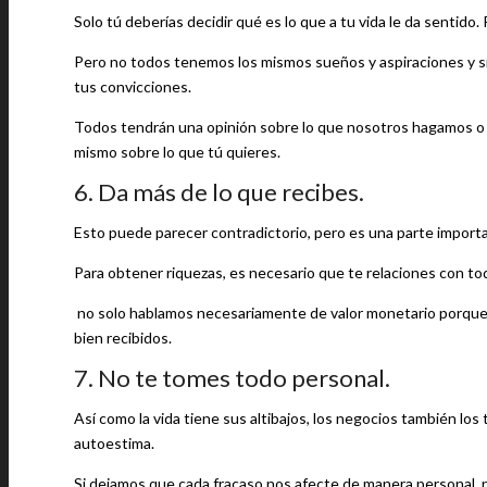
Solo tú deberías decidir qué es lo que a tu vida le da sentido.
Pero no todos tenemos los mismos sueños y aspiraciones y si
tus convicciones.
Todos tendrán una opinión sobre lo que nosotros hagamos o l
mismo sobre lo que tú quieres.
6. Da más de lo que recibes.
Esto puede parecer contradictorio, pero es una parte importa
Para obtener riquezas, es necesario que te relaciones con tod
no solo hablamos necesariamente de valor monetario porque e
bien recibidos.
7. No te tomes todo personal.
Así como la vida tiene sus altibajos, los negocios también lo
autoestima.
Si dejamos que cada fracaso nos afecte de manera personal, 