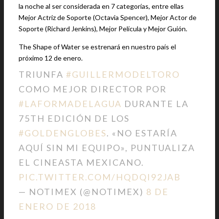
la noche al ser considerada en 7 categorías, entre ellas
Mejor Actriz de Soporte (Octavia Spencer), Mejor Actor de
Soporte (Richard Jenkins), Mejor Película y Mejor Guión.
The Shape of Water se estrenará en nuestro país el
próximo 12 de enero.
TRIUNFA
#GUILLERMODELTORO
COMO MEJOR DIRECTOR POR
#LAFORMADELAGUA
DURANTE LA
75TH EDICIÓN DE LOS
#GOLDENGLOBES
. «NO ESTARÍA
AQUÍ SIN MI EQUIPO», PUNTUALIZA
EL CINEASTA MEXICANO.
PIC.TWITTER.COM/HQDQI92JAB
— NOTIMEX (@NOTIMEX)
8 DE
ENERO DE 2018