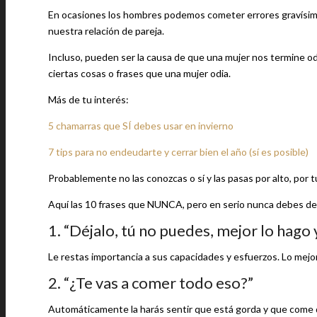
En ocasiones los hombres podemos cometer errores gravísimos 
nuestra relación de pareja.
Incluso, pueden ser la causa de que una mujer nos termine o
ciertas cosas o frases que una mujer odia.
Más de tu interés:
5 chamarras que SÍ debes usar en invierno
7 tips para no endeudarte y cerrar bien el año (sí es posible)
Probablemente no las conozcas o sí y las pasas por alto, por 
Aquí las 10 frases que NUNCA, pero en serio nunca debes dec
1. “Déjalo, tú no puedes, mejor lo hago 
Le restas importancia a sus capacidades y esfuerzos. Lo mejor 
2. “¿Te vas a comer todo eso?”
Automáticamente la harás sentir que está gorda y que come d