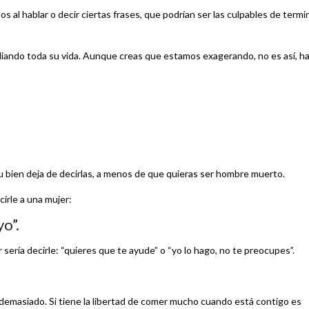
al hablar o decir ciertas frases, que podrían ser las culpables de termi
diando toda su vida. Aunque creas que estamos exagerando, no es así, h
tu bien deja de decirlas, a menos de que quieras ser hombre muerto.
irle a una mujer:
yo”.
sería decirle: “quieres que te ayude” o “yo lo hago, no te preocupes”.
emasiado. Si tiene la libertad de comer mucho cuando está contigo es