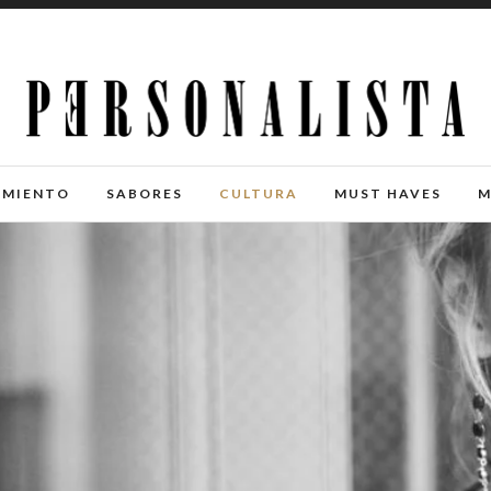
IMIENTO
SABORES
CULTURA
MUST HAVES
M