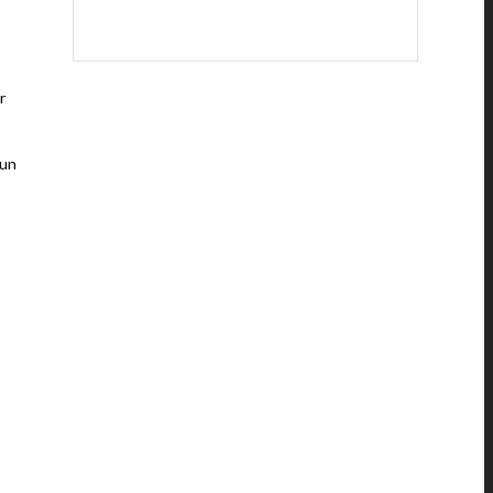
r
 un