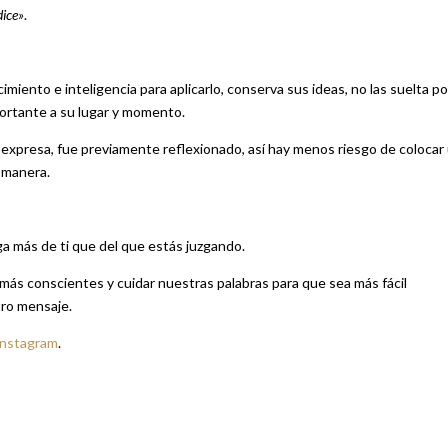
dice»
.
imiento e inteligencia para aplicarlo, conserva sus ideas, no las suelta po
mportante a su lugar y momento.
sí expresa, fue previamente reflexionado, así hay menos riesgo de colocar
 manera.
ga más de ti que del que estás juzgando.
 más conscientes y cuidar nuestras palabras para que sea más fácil
tro mensaje.
Instagram
.