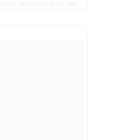
 ANDES (@UNIANDES) ON
JUN 9, 2016 AT 2:23PM PDT