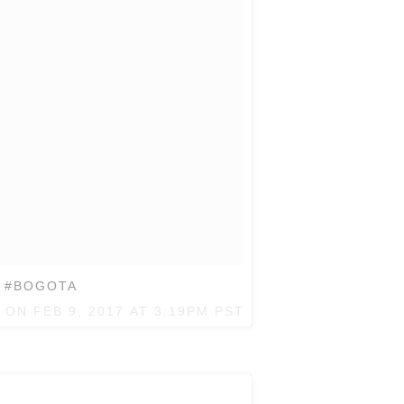
E #BOGOTA
) ON
FEB 9, 2017 AT 3:19PM PST