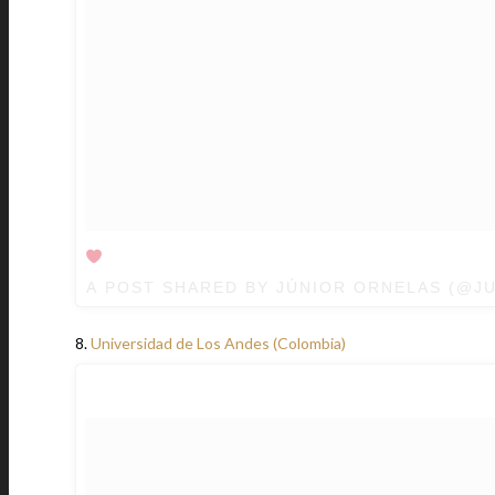
A POST SHARED BY JÚNIOR ORNELAS (@J
8.
Universidad de Los Andes (Colombia)