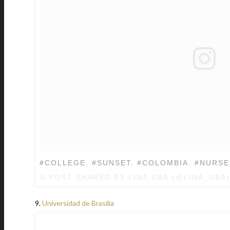
#COLLEGE. #SUNSET. #COLOMBIA. #NURS
A POST SHARED BY LINA UBA (@LINA_UBA
9.
Universidad de Brasilia