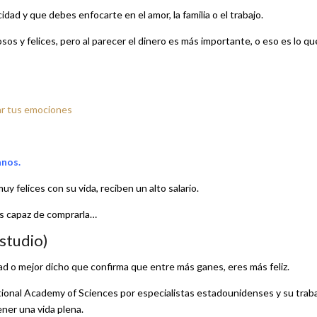
dad y que debes enfocarte en el amor, la familia o el trabajo.
osos y felices, pero al parecer el dinero es más importante, o eso es lo qu
lar tus emociones
anos.
y felices con su vida, reciben un alto salario.
 es capaz de comprarla…
estudio)
dad o mejor dicho que confirma que entre más ganes, eres más feliz.
tional Academy of Sciences por especialistas estadounidenses y su trab
ener una vida plena.