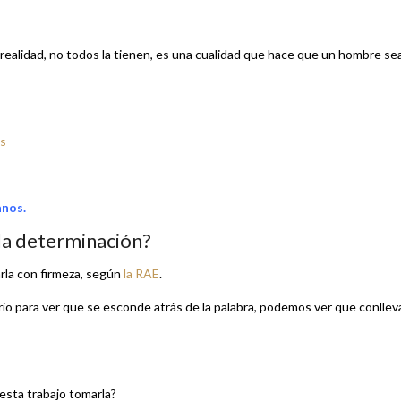
ealidad, no todos la tienen, es una cualidad que hace que un hombre se
os
anos.
la determinación?
rla con firmeza, según
la RAE
.
rio para ver que se esconde atrás de la palabra, podemos ver que conllev
esta trabajo tomarla?