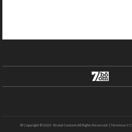
© Copyright © 2023 · Brutal Content All Rights Reserved. | Términos Y C