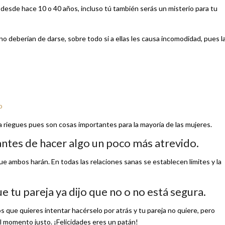
 desde hace 10 o 40 años, incluso tú también serás un misterio para tu
no deberían de darse, sobre todo si a ellas les causa incomodidad, pues l
o
 riegues pues son cosas importantes para la mayoría de las mujeres.
ntes de hacer algo un poco más atrevido.
ue ambos harán. En todas las relaciones sanas se establecen límites y la
ue tu pareja ya dijo que no o no está segura.
 que quieres intentar hacérselo por atrás y tu pareja no quiere, pero
el momento justo. ¡Felicidades eres un patán!