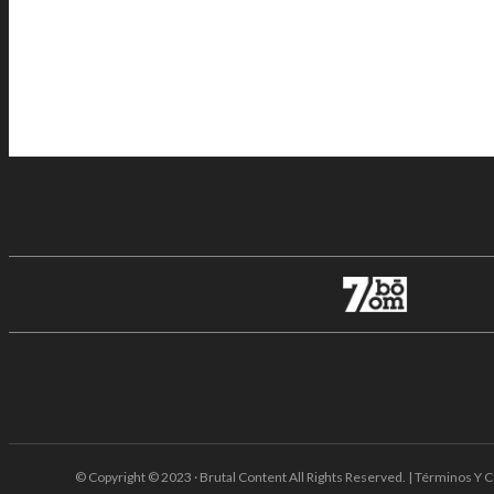
© Copyright © 2023 · Brutal Content All Rights Reserved. | Términos Y C