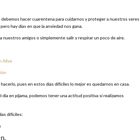
te, debemos hacer cuarentena para cuidarnos y proteger a nuestros seres
 pero hay días en que la ansiedad nos gana.
 a nuestros amigos o simplemente salir y respirar un poco de aire.
h Alive
ción
erlo, pues en estos días difíciles lo mejor es quedarnos en casa.
día en pijama, podemos tener una actitud positiva si realizamos
as difíciles:
s
n.