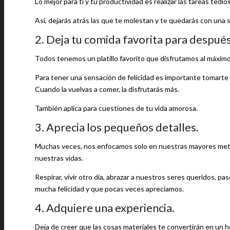
Lo mejor para ti y tu productividad es realizar las tareas tediosa
Así, dejarás atrás las que te molestan y te quedarás con una s
2. Deja tu comida favorita para después
Todos tenemos un platillo favorito que disfrutamos al máximo,
Para tener una sensación de felicidad es importante tomarte
Cuando la vuelvas a comer, la disfrutarás más.
También aplica para cuestiones de tu vida amorosa.
3. Aprecia los pequeños detalles.
Muchas veces, nos enfocamos solo en nuestras mayores meta
nuestras vidas.
Respirar, vivir otro día, abrazar a nuestros seres queridos, p
mucha felicidad y que pocas veces apreciamos.
4. Adquiere una experiencia.
Deja de creer que las cosas materiales te convertirán en un h