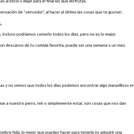
s al inicio y dejar para el final las que disfrutas.
ensación de “vencedor”, al hacer al último las cosas que te gustan.
.
 incluso podríamos comerlo todos los días, pero no es lo mejor.
 un descanso de tu comida favorita, puede ser una semana o un mes.
s y no vemos que todos los días podemos encontrar algo maravilloso e
asear a nuestro perro, reír o simplemente estar, son cosas que nos dan
ombre feliz, lo mejor que puedes hacer para tenerla es adquirir una