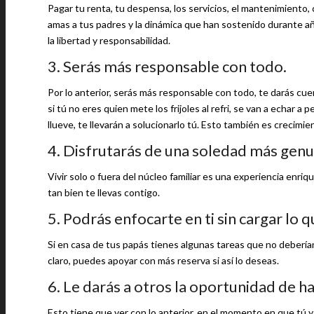
Pagar tu renta, tu despensa, los servicios, el mantenimiento, 
amas a tus padres y la dinámica que han sostenido durante año
la libertad y responsabilidad.
3. Serás más responsable con todo.
Por lo anterior, serás más responsable con todo, te darás cuen
si tú no eres quien mete los frijoles al refri, se van a echar a
llueve, te llevarán a solucionarlo tú. Esto también es crecimie
4. Disfrutarás de una soledad más genu
Vivir solo o fuera del núcleo familiar es una experiencia enriq
tan bien te llevas contigo.
5. Podrás enfocarte en ti sin cargar lo 
Si en casa de tus papás tienes algunas tareas que no deberían
claro, puedes apoyar con más reserva si así lo deseas.
6. Le darás a otros la oportunidad de 
Esto tiene que ver con lo anterior, en el momento en que tú ya