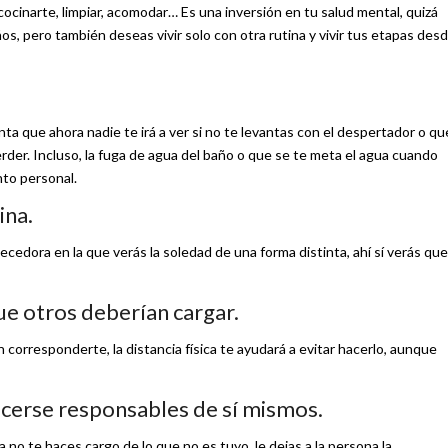
cocinarte, limpiar, acomodar… Es una inversión en tu salud mental, quizá
s, pero también deseas vivir solo con otra rutina y vivir tus etapas des
ta que ahora nadie te irá a ver si no te levantas con el despertador o qu
 perder. Incluso, la fuga de agua del baño o que se te meta el agua cuando
nto personal.
ina.
uecedora en la que verás la soledad de una forma distinta, ahí sí verás que
que otros deberían cargar.
 corresponderte, la distancia física te ayudará a evitar hacerlo, aunque
hacerse responsables de sí mismos.
 no te haces cargo de lo que no es tuyo, le dejas a la persona la