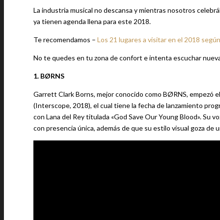
La industria musical no descansa y mientras nosotros celebráb
ya tienen agenda llena para este 2018.
Te recomendamos –
Los 21 lugares a visitar en el 2018 seg
No te quedes en tu zona de confort e intenta escuchar nueva
1. BØRNS
Garrett Clark Borns, mejor conocido como BØRNS, empezó el
(Interscope, 2018), el cual tiene la fecha de lanzamiento pro
con Lana del Rey titulada «God Save Our Young Blood». Su voz
con presencia única, además de que su estilo visual goza de 