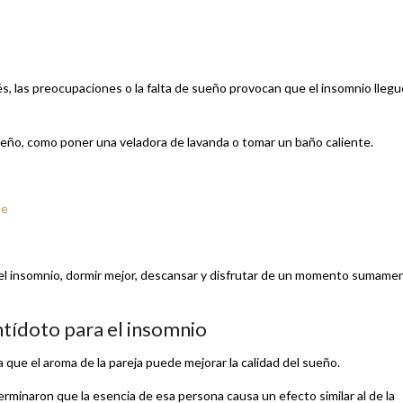
, las preocupaciones o la falta de sueño provocan que el insomnio llegu
ueño, como poner una veladora de lavanda o tomar un baño caliente.
te
r del insomnio, dormir mejor, descansar y disfrutar de un momento sumame
ntídoto para el insomnio
que el aroma de la pareja puede mejorar la calidad del sueño.
rminaron que la esencia de esa persona causa un efecto similar al de la