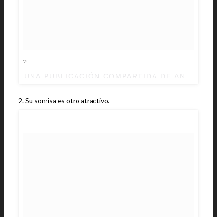
?
UNA PUBLICACIÓN COMPARTIDA DE
ANGELINA
2. Su sonrisa es otro atractivo.