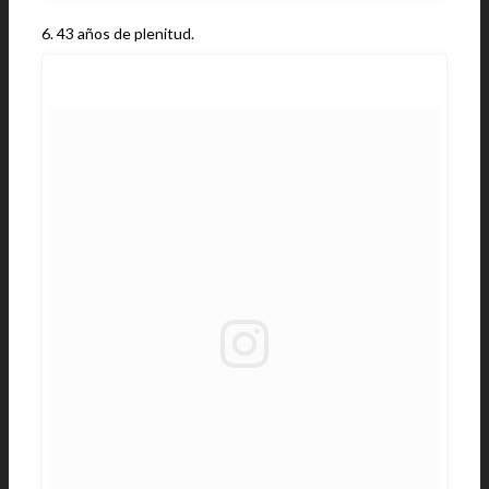
6. 43 años de plenitud.