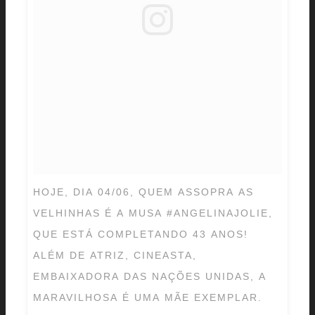
HOJE, DIA 04/06, QUEM ASSOPRA AS
VELHINHAS É A MUSA #ANGELINAJOLIE,
QUE ESTÁ COMPLETANDO 43 ANOS!
ALÉM DE ATRIZ, CINEASTA,
EMBAIXADORA DAS NAÇÕES UNIDAS, A
MARAVILHOSA É UMA MÃE EXEMPLAR.