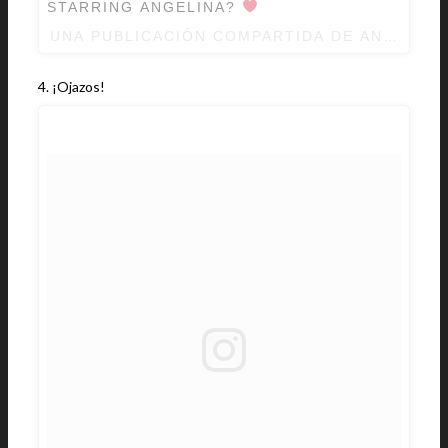
STARRING ANGELINA?
UNA PUBLICACIÓN COMPARTIDA DE
ANGELINA
4. ¡Ojazos!