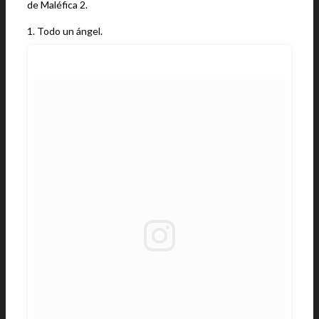
de Maléfica 2.
1. Todo un ángel.