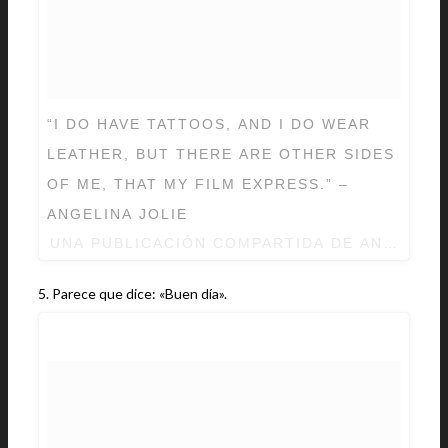
“I DO HAVE TATTOOS, AND I DO WEAR
LEATHER, BUT THERE ARE OTHER SIDES
OF ME, THAT MY FILM EXPRESS.” –
ANGELINA JOLIE
UNA PUBLICACIÓN COMPARTIDA DE
ANGELINA
5. Parece que dice: «Buen día».