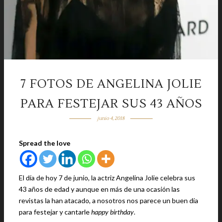
7 FOTOS DE ANGELINA JOLIE
PARA FESTEJAR SUS 43 AÑOS
junio 4, 2018
Spread the love
El día de hoy 7 de junio, la actriz Angelina Jolie celebra sus
43 años de edad y aunque en más de una ocasión las
revistas la han atacado, a nosotros nos parece un buen día
para festejar y cantarle
happy birthday
.