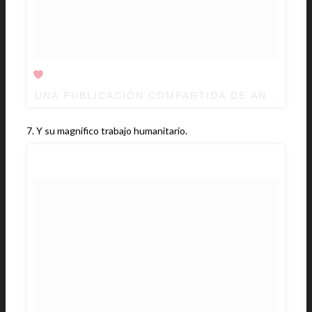
UNA PUBLICACIÓN COMPARTIDA DE
ANGELINA
7. Y su magnífico trabajo humanitario.